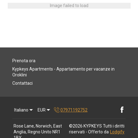
Image failed to load
Prenota ora
Kypkeys Apartments - Appartamento per vacanze in
Oroklini
Contattaci
Italiano
EUR
07971192752
Rose Lane, Norwich, East
©
2026
KYPKEYS
Tutti i diritti
Anglia, Regno Unito NR1
riservati
- Offerto da
Lodgify
1BY
.